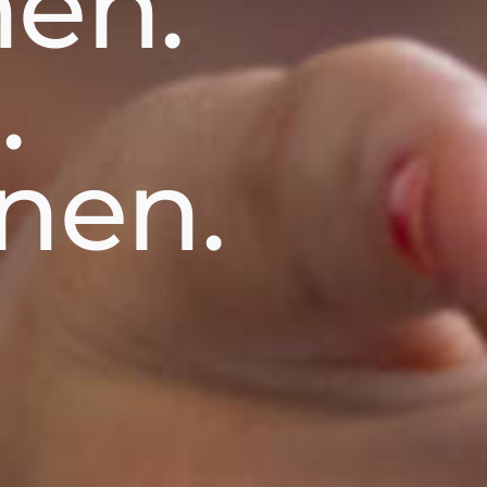
en.
.
nen.