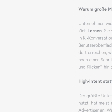
Warum große Ma
Unternehmen wie 
Lernen
Ziel:
. Si
in KI‑Konversatio
Benutzeroberflä
dort erreichen, w
noch einen Schri
und Klicken“, hin
High‑Intent sta
Der größte Unter
nutzt, hat meist 
Advertiser an: W