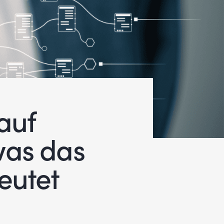
auf
was das
eutet