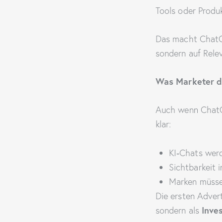
Tools oder Prod
Das macht ChatG
sondern auf Relev
Was Marketer da
Auch wenn ChatGP
klar:
KI‑Chats wer
Sichtbarkeit 
Marken müsse
Die ersten Advert
Inve
sondern als