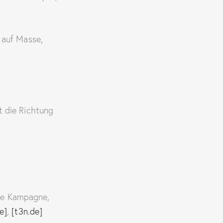
 auf Masse,
 die Richtung
ige Kampagne,
e]
,
[t3n.de]