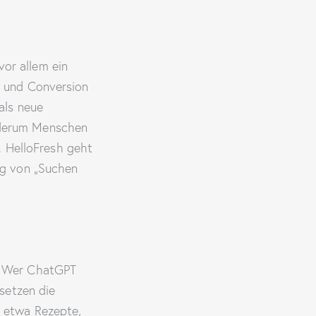
or allem ein
z und Conversion
als neue
ederum Menschen
I. HelloFresh geht
eg von „Suchen
. Wer ChatGPT
 setzen die
 etwa Rezepte,