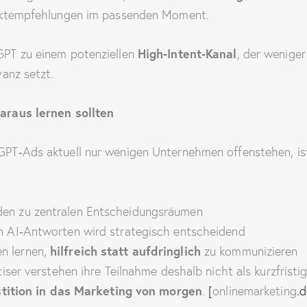
uktempfehlungen im passenden Moment.
High‑Intent‑Kanal
PT zu einem potenziellen
, der weniger
anz setzt.
raus lernen sollten
T‑Ads aktuell nur wenigen Unternehmen offenstehen, ist
den zu zentralen Entscheidungsräumen
in AI‑Antworten wird strategisch entscheidend
hilfreich statt aufdringlich
n lernen,
zu kommunizieren
iser verstehen ihre Teilnahme deshalb nicht als kurzfrist
stition in das Marketing von morgen
.
[
onlinemarketing
.d