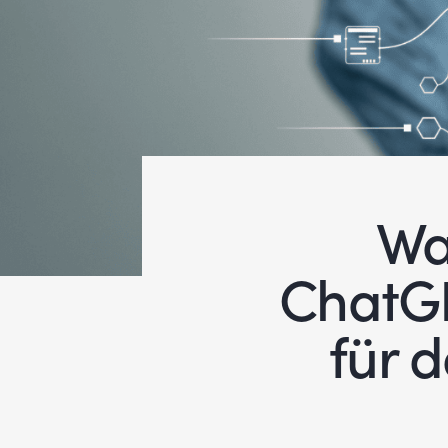
Wa
ChatGP
für 