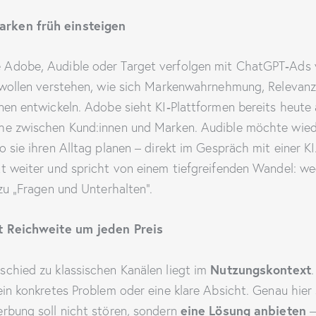
rken früh einsteigen
Adobe, Audible oder Target verfolgen mit ChatGPT‑Ads v
e wollen verstehen, wie sich Markenwahrnehmung, Relevan
nen entwickeln. Adobe sieht KI‑Plattformen bereits heute 
che zwischen Kund:innen und Marken. Audible möchte wi
o sie ihren Alltag planen – direkt im Gespräch mit einer K
tt weiter und spricht von einem tiefgreifenden Wandel: w
 zu „Fragen und Unterhalten“.
tt Reichweite um jeden Preis
Nutzungs­kontext
schied zu klassischen Kanälen liegt im
ein konkretes Problem oder eine klare Absicht. Genau hier
eine Lösung anbieten
erbung soll nicht stören, sondern
–