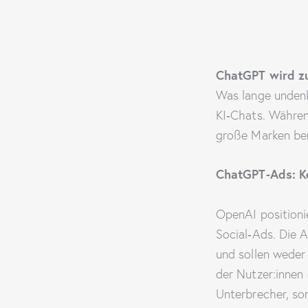
ChatGPT wird z
Was lange undenk
KI‑Chats. Während
große Marken ber
ChatGPT‑Ads: K
OpenAI positioni
Social‑Ads. Die 
und sollen weder
der Nutzer:innen 
Unterbrecher, so